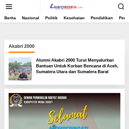
Lewati
ke
konten
Berita
Nasional
Politik
Kesehatan
Pendidikan
Peme
Akabri 2000
Alumni Akabri 2000 Turut Menyalurkan
Bantuan Untuk Korban Bencana di Aceh,
Sumatera Utara dan Sumatera Barat