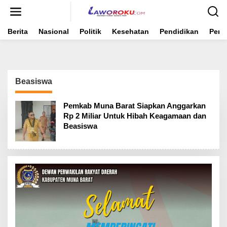
Lewati
ke
konten
Berita
Nasional
Politik
Kesehatan
Pendidikan
Peme
Beasiswa
Pemkab Muna Barat Siapkan Anggarkan
Rp 2 Miliar Untuk Hibah Keagamaan dan
Beasiswa