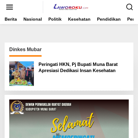
Lewati
ke
konten
Berita
Nasional
Politik
Kesehatan
Pendidikan
Peme
Dinkes Mubar
Peringati HKN, Pj Bupati Muna Barat
Apresiasi Dedikasi Insan Kesehatan