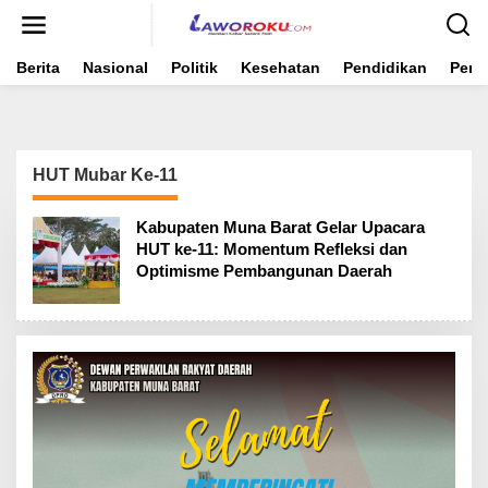
Lewati
ke
konten
Berita
Nasional
Politik
Kesehatan
Pendidikan
Peme
HUT Mubar Ke-11
Kabupaten Muna Barat Gelar Upacara
HUT ke-11: Momentum Refleksi dan
Optimisme Pembangunan Daerah