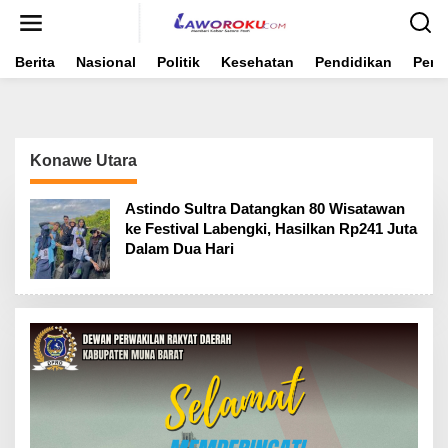
Lewati
ke
konten
Berita
Nasional
Politik
Kesehatan
Pendidikan
Peme
Konawe Utara
Astindo Sultra Datangkan 80 Wisatawan
ke Festival Labengki, Hasilkan Rp241 Juta
Dalam Dua Hari