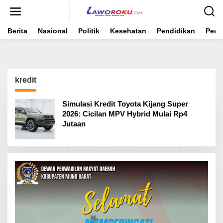
Lewati
ke
konten
Berita
Nasional
Politik
Kesehatan
Pendidikan
Peme
kredit
Simulasi Kredit Toyota Kijang Super
2026: Cicilan MPV Hybrid Mulai Rp4
Jutaan