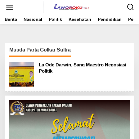
Lewati
ke
konten
Berita
Nasional
Politik
Kesehatan
Pendidikan
Peme
Musda Parta Golkar Sultra
La Ode Darwin, Sang Maestro Negosiasi
Politik