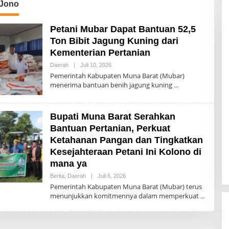
 Jono
Petani Mubar Dapat Bantuan 52,5
Ton Bibit Jagung Kuning dari
Kementerian Pertanian
Oleh
Daerah
|
Juli 10, 2026
Akhir
Pemerintah Kabupaten Muna Barat (Mubar)
Sanjaya
menerima bantuan benih jagung kuning
Bupati Muna Barat Serahkan
Bantuan Pertanian, Perkuat
Ketahanan Pangan dan Tingkatkan
Kesejahteraan Petani Ini Kolono di
mana ya
Oleh
Berita
,
Daerah
|
Juli 6, 2026
Akhir
Pemerintah Kabupaten Muna Barat (Mubar) terus
Sanjaya
menunjukkan komitmennya dalam memperkuat