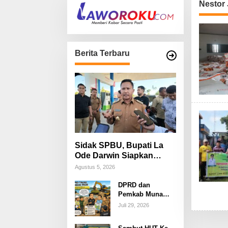
Nestor
Berita Terbaru
Sidak SPBU, Bupati La
Ode Darwin Siapkan
Langkah Atasi Antrean
Agustus 5, 2026
BBM
DPRD dan
Pemkab Muna
Barat Tinjau
Juli 29, 2026
Tambang Pasir
Kecamatan