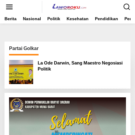
Lewati
ke
konten
Berita
Nasional
Politik
Kesehatan
Pendidikan
Peme
Partai Golkar
La Ode Darwin, Sang Maestro Negosiasi
Politik