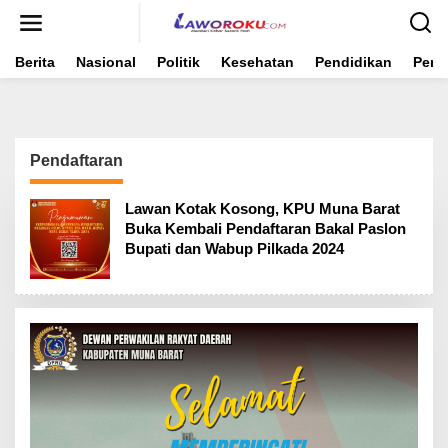
Lewati
ke
konten
Berita
Nasional
Politik
Kesehatan
Pendidikan
Peme
Pendaftaran
Lawan Kotak Kosong, KPU Muna Barat
Buka Kembali Pendaftaran Bakal Paslon
Bupati dan Wabup Pilkada 2024