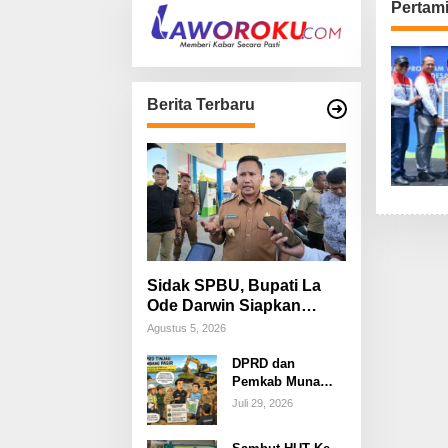
Pertam
Berita Terbaru
Sidak SPBU, Bupati La
Ode Darwin Siapkan
Langkah Atasi Antrean
Agustus 5, 2026
BBM
DPRD dan
Pemkab Muna
Barat Tinjau
Juli 29, 2026
Tambang Pasir
Kecamatan