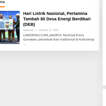
ina
Hari Listrik Nasional, Pertamina
Tambah 80 Desa Energi Berdikari
(DEB)
Oleh
Nasional
|
Oktober 27, 2025
Akhir
LAWOROKU.COM, JAKARTA- Muhrizal Putra
Sanjaya
Gunawan, petambak ikan tradisional di Aceh,kerap