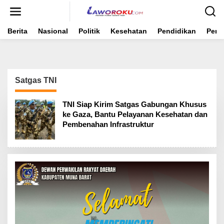
Lewati
ke
konten
Berita
Nasional
Politik
Kesehatan
Pendidikan
Peme
Satgas TNI
TNI Siap Kirim Satgas Gabungan Khusus
ke Gaza, Bantu Pelayanan Kesehatan dan
Pembenahan Infrastruktur