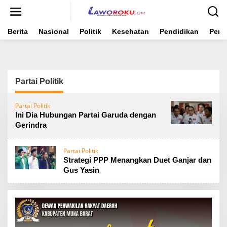
Lewati
ke
konten
Berita
Nasional
Politik
Kesehatan
Pendidikan
Peme
Partai Politik
Partai Politik
Ini Dia Hubungan Partai Garuda dengan
Gerindra
Partai Politik
Strategi PPP Menangkan Duet Ganjar dan
Gus Yasin