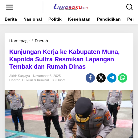
Lewati
ke
konten
Berita
Nasional
Politik
Kesehatan
Pendidikan
Peme
Kunjungan
Homepage
/
Daerah
Kerja
Kunjungan Kerja ke Kabupaten Muna,
ke
Kabupaten
Kapolda Sultra Resmikan Lapangan
Muna,
Tembak dan Rumah Dinas
Kapolda
Sultra
Akhir Sanjaya
November 6, 2025
Resmikan
Daerah
,
Hukum & Kriminal
83 Dilihat
Lapangan
Tembak
dan
Rumah
Dinas