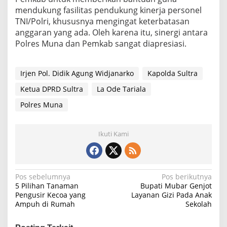
mendukung fasilitas pendukung kinerja personel
TNI/Polri, khususnya mengingat keterbatasan
anggaran yang ada. Oleh karena itu, sinergi antara
Polres Muna dan Pemkab sangat diapresiasi.
Irjen Pol. Didik Agung Widjanarko
Kapolda Sultra
Ketua DPRD Sultra
La Ode Tariala
Polres Muna
Ikuti Kami
Navigasi
Pos sebelumnya
Pos berikutnya
5 Pilihan Tanaman
Bupati Mubar Genjot
pos
Pengusir Kecoa yang
Layanan Gizi Pada Anak
Ampuh di Rumah
Sekolah