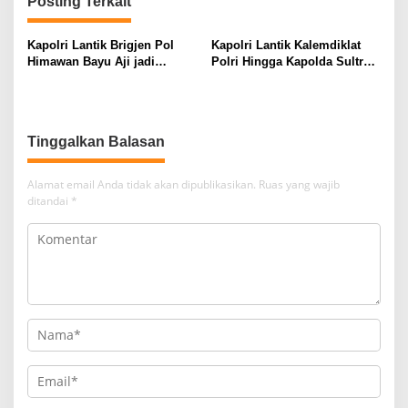
Posting Terkait
Kapolri Lantik Brigjen Pol
Kapolri Lantik Kalemdiklat
Himawan Bayu Aji jadi
Polri Hingga Kapolda Sultra,
Kapolda Sulawesi Tenggara
Berikut Daftarnya
Tinggalkan Balasan
Alamat email Anda tidak akan dipublikasikan.
Ruas yang wajib
ditandai
*