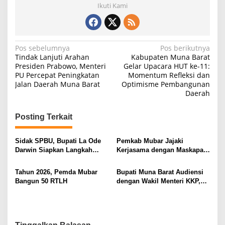
Ikuti Kami
Navigasi
Pos sebelumnya
Pos berikutnya
Tindak Lanjuti Arahan
Kabupaten Muna Barat
pos
Presiden Prabowo, Menteri
Gelar Upacara HUT ke-11:
PU Percepat Peningkatan
Momentum Refleksi dan
Jalan Daerah Muna Barat
Optimisme Pembangunan
Daerah
Posting Terkait
Sidak SPBU, Bupati La Ode
Pemkab Mubar Jajaki
Darwin Siapkan Langkah
Kerjasama dengan Maskapai
Atasi Antrean BBM
Fly Jaya
Tahun 2026, Pemda Mubar
Bupati Muna Barat Audiensi
Bangun 50 RTLH
dengan Wakil Menteri KKP,
Dorong 2 Program Strategis
Perikanan