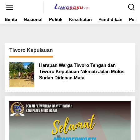
Lewati
ke
konten
Berita
Nasional
Politik
Kesehatan
Pendidikan
Peme
Tiworo Kepulauan
Harapan Warga Tiworo Tengah dan
Tiworo Kepulauan Nikmati Jalan Mulus
Sudah Didepan Mata