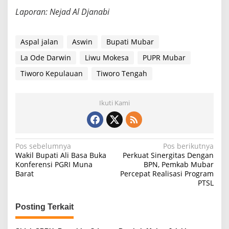
Laporan: Nejad Al Djanabi
Aspal jalan
Aswin
Bupati Mubar
La Ode Darwin
Liwu Mokesa
PUPR Mubar
Tiworo Kepulauan
Tiworo Tengah
Ikuti Kami
Navigasi
Pos sebelumnya
Pos berikutnya
Wakil Bupati Ali Basa Buka
Perkuat Sinergitas Dengan
pos
Konferensi PGRI Muna
BPN, Pemkab Mubar
Barat
Percepat Realisasi Program
PTSL
Posting Terkait