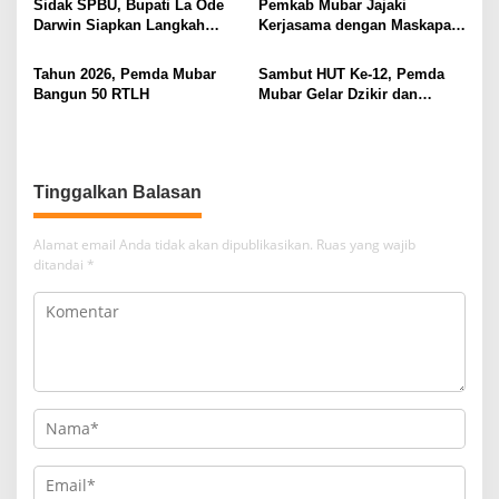
Sidak SPBU, Bupati La Ode
Pemkab Mubar Jajaki
Darwin Siapkan Langkah
Kerjasama dengan Maskapai
Atasi Antrean BBM
Fly Jaya
Tahun 2026, Pemda Mubar
Sambut HUT Ke-12, Pemda
Bangun 50 RTLH
Mubar Gelar Dzikir dan
Tabligh Akbar
Tinggalkan Balasan
Alamat email Anda tidak akan dipublikasikan.
Ruas yang wajib
ditandai
*