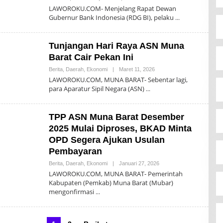
Akhir
LAWOROKU.COM- Menjelang Rapat Dewan
Sanjaya
Gubernur Bank Indonesia (RDG BI), pelaku
Tunjangan Hari Raya ASN Muna
Barat Cair Pekan Ini
Oleh
Berita
,
Daerah
,
Ekonomi
|
Maret 11, 2026
Akhir
LAWOROKU.COM, MUNA BARAT- Sebentar lagi,
Sanjaya
para Aparatur Sipil Negara (ASN)
TPP ASN Muna Barat Desember
2025 Mulai Diproses, BKAD Minta
OPD Segera Ajukan Usulan
Pembayaran
Oleh
Berita
,
Daerah
,
Ekonomi
|
Januari 27, 2026
Akhir
LAWOROKU.COM, MUNA BARAT- Pemerintah
Sanjaya
Kabupaten (Pemkab) Muna Barat (Mubar)
mengonfirmasi