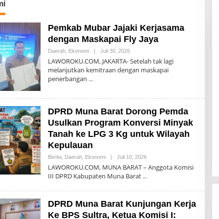
mi
Pemkab Mubar Jajaki Kerjasama
dengan Maskapai Fly Jaya
Oleh
Daerah
,
Ekonomi
|
Juli 30, 2026
Akhir
LAWOROKU.COM, JAKARTA- Setelah tak lagi
Sanjaya
melanjutkan kemitraan dengan maskapai
penerbangan
DPRD Muna Barat Dorong Pemda
Usulkan Program Konversi Minyak
Tanah ke LPG 3 Kg untuk Wilayah
Kepulauan
Oleh
Berita
,
Daerah
,
Ekonomi
|
Juli 10, 2026
Akhir
LAWOROKU.COM, MUNA BARAT – Anggota Komisi
Sanjaya
III DPRD Kabupaten Muna Barat
DPRD Muna Barat Kunjungan Kerja
Ke BPS Sultra, Ketua Komisi I: