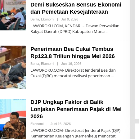
Demi Sukseskan Sensus Ekonomi
dan Pemetaan Kesejahteraan
Oleh
Berita
,
Ekonomi
|
Juli 9, 2026
Akhir
LAWOROKU.COM, KENDARI – Dewan Perwakilan
Sanjaya
Rakyat Daerah (DPRD) Kabupaten Muna
Penerimaan Bea Cukai Tembus
Rp123,8 Triliun hingga Mei 2026
Oleh
Berita
,
Ekonomi
|
Juni 16, 2026
Akhir
LAWOROKU.COM- Direktorat Jenderal Bea dan
Sanjaya
Cukai (DJBC) mencatat realisasi penerimaan
DJP Ungkap Faktor di Balik
Lonjakan Penerimaan Pajak di Mei
2026
Oleh
Ekonomi
|
Juni 16, 2026
Akhir
LAWOROKU.COM- Direktorat Jenderal Pajak (DJP)
Sanjaya
Kementerian Keuangan (Kemenkeu) mencatat