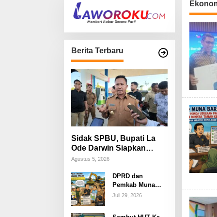
Ekono
Berita Terbaru
Sidak SPBU, Bupati La
Ode Darwin Siapkan
Langkah Atasi Antrean
Agustus 5, 2026
BBM
DPRD dan
Pemkab Muna
Barat Tinjau
Juli 29, 2026
Tambang Pasir
Kecamatan