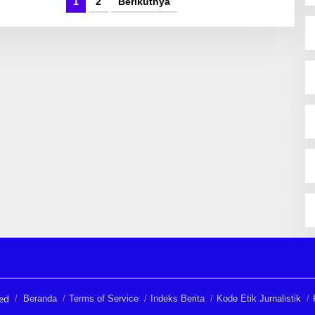
1
2
Berikutnya
ved
Beranda
Terms of Service
Indeks Berita
Kode Etik Jurnalistik