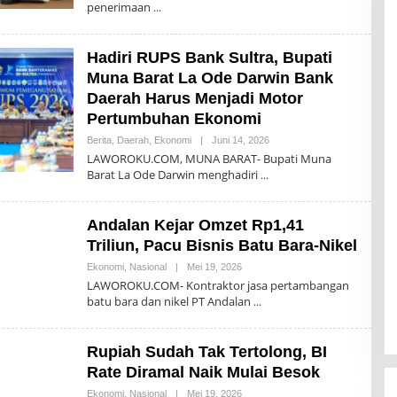
penerimaan
Hadiri RUPS Bank Sultra, Bupati
Muna Barat La Ode Darwin Bank
Daerah Harus Menjadi Motor
Pertumbuhan Ekonomi
Oleh
Berita
,
Daerah
,
Ekonomi
|
Juni 14, 2026
Akhir
LAWOROKU.COM, MUNA BARAT- Bupati Muna
Sanjaya
Barat La Ode Darwin menghadiri
Andalan Kejar Omzet Rp1,41
Triliun, Pacu Bisnis Batu Bara-Nikel
Oleh
Ekonomi
,
Nasional
|
Mei 19, 2026
Akhir
LAWOROKU.COM- Kontraktor jasa pertambangan
Sanjaya
batu bara dan nikel PT Andalan
Rupiah Sudah Tak Tertolong, BI
Rate Diramal Naik Mulai Besok
Oleh
Ekonomi
,
Nasional
|
Mei 19, 2026