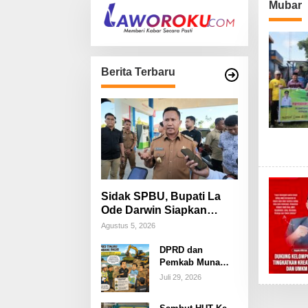
Mubar
Berita Terbaru
Sidak SPBU, Bupati La
Ode Darwin Siapkan
Langkah Atasi Antrean
Agustus 5, 2026
BBM
DPRD dan
Pemkab Muna
Barat Tinjau
Juli 29, 2026
Tambang Pasir
Kecamatan