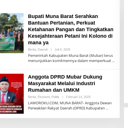
Bupati Muna Barat Serahkan
Bantuan Pertanian, Perkuat
Ketahanan Pangan dan Tingkatkan
Kesejahteraan Petani Ini Kolono di
mana ya
Oleh
Berita
,
Daerah
|
Juli 6, 2026
Akhir
Pemerintah Kabupaten Muna Barat (Mubar) terus
Sanjaya
menunjukkan komitmennya dalam memperkuat
Anggota DPRD Mubar Dukung
Masyarakat Melalui Industri
Rumahan dan UMKM
Oleh
Berita
,
Ekonomi
,
Politik
|
Februari 14, 2025
Akhir
LAWOROKU.COM, MUNA BARAT- Anggota Dewan
Sanjaya
Perwakilan Rakyat Daerah (DPRD) Kabupaten