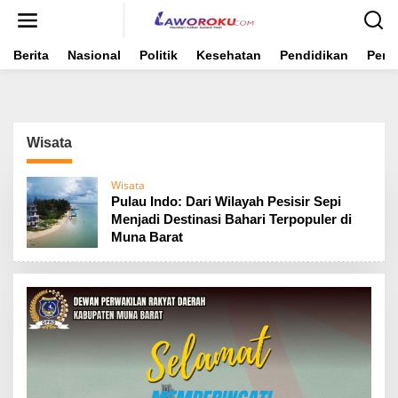
Lewati
ke
konten
Berita
Nasional
Politik
Kesehatan
Pendidikan
Peme
Wisata
Wisata
Pulau Indo: Dari Wilayah Pesisir Sepi
Menjadi Destinasi Bahari Terpopuler di
Muna Barat