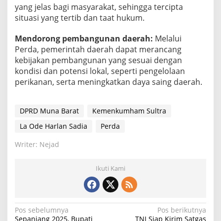
yang jelas bagi masyarakat, sehingga tercipta
situasi yang tertib dan taat hukum.
Mendorong pembangunan daerah:
Melalui
Perda, pemerintah daerah dapat merancang
kebijakan pembangunan yang sesuai dengan
kondisi dan potensi lokal, seperti pengelolaan
perikanan, serta meningkatkan daya saing daerah.
DPRD Muna Barat
Kemenkumham Sultra
La Ode Harlan Sadia
Perda
Writer: Nejad
Ikuti Kami
Navigasi
Pos sebelumnya
Pos berikutnya
Sepanjang 2025, Bupati
TNI Siap Kirim Satgas