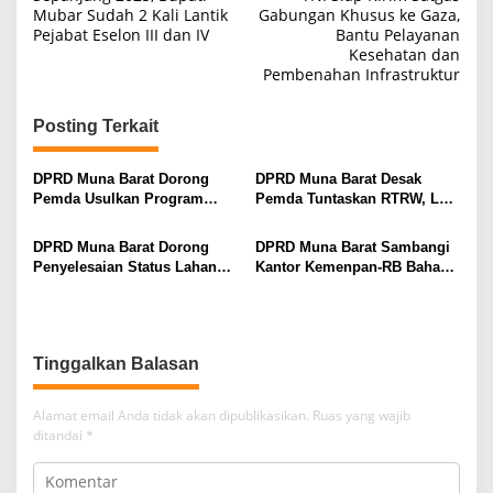
pos
Mubar Sudah 2 Kali Lantik
Gabungan Khusus ke Gaza,
Pejabat Eselon III dan IV
Bantu Pelayanan
Kesehatan dan
Pembenahan Infrastruktur
Posting Terkait
DPRD Muna Barat Dorong
DPRD Muna Barat Desak
Pemda Usulkan Program
Pemda Tuntaskan RTRW, La
Konversi Minyak Tanah ke
Ode Burhanudin: Aturan
LPG 3 Kg untuk Wilayah
Tambang Pasir Harus Jelas
DPRD Muna Barat Dorong
DPRD Muna Barat Sambangi
Kepulauan
Penyelesaian Status Lahan
Kantor Kemenpan-RB Bahas
Masyarakat Napano Kusambi
Dua Hal Soal Nasib PPPK
Tinggalkan Balasan
Alamat email Anda tidak akan dipublikasikan.
Ruas yang wajib
ditandai
*