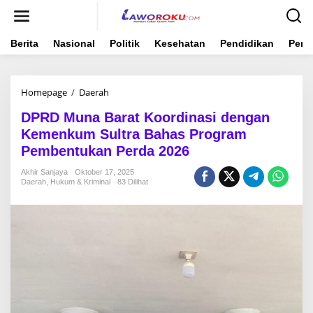
Lewati
ke
konten
Berita
Nasional
Politik
Kesehatan
Pendidikan
Peme
DPRD
Homepage
/
Daerah
Muna
DPRD Muna Barat Koordinasi dengan
Barat
Koordinasi
Kemenkum Sultra Bahas Program
dengan
Pembentukan Perda 2026
Kemenkum
Sultra
Akhir Sanjaya
Oktober 17, 2025
Bahas
Daerah
,
Hukum & Kriminal
83 Dilihat
Program
Pembentukan
Perda
2026