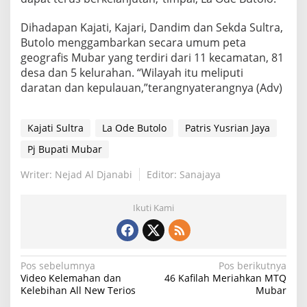
Dihadapan Kajati, Kajari, Dandim dan Sekda Sultra,
Butolo menggambarkan secara umum peta
geografis Mubar yang terdiri dari 11 kecamatan, 81
desa dan 5 kelurahan. “Wilayah itu meliputi
daratan dan kepulauan,”terangnyaterangnya (Adv)
Kajati Sultra
La Ode Butolo
Patris Yusrian Jaya
Pj Bupati Mubar
Writer: Nejad Al Djanabi
Editor: Sanajaya
Ikuti Kami
Navigasi
Pos sebelumnya
Pos berikutnya
Video Kelemahan dan
46 Kafilah Meriahkan MTQ
pos
Kelebihan All New Terios
Mubar