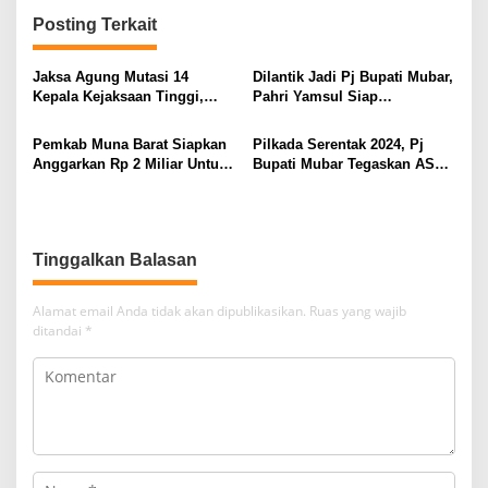
Posting Terkait
Jaksa Agung Mutasi 14
Dilantik Jadi Pj Bupati Mubar,
Kepala Kejaksaan Tinggi,
Pahri Yamsul Siap
Salah Satunya Kajati Sultra
Selaraskan Program dengan
Pemerintah Provinsi dan
Pemkab Muna Barat Siapkan
Pilkada Serentak 2024, Pj
Pusat
Anggarkan Rp 2 Miliar Untuk
Bupati Mubar Tegaskan ASN
Hibah Keagamaan dan
Tetap Netral
Beasiswa
Tinggalkan Balasan
Alamat email Anda tidak akan dipublikasikan.
Ruas yang wajib
ditandai
*