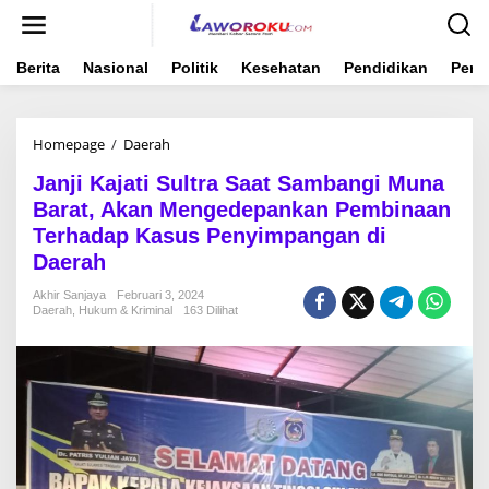
Lewati
ke
konten
Berita
Nasional
Politik
Kesehatan
Pendidikan
Peme
Janji
Homepage
/
Daerah
Kajati
Janji Kajati Sultra Saat Sambangi Muna
Sultra
Saat
Barat, Akan Mengedepankan Pembinaan
Sambangi
Terhadap Kasus Penyimpangan di
Muna
Daerah
Barat,
Akan
Akhir Sanjaya
Februari 3, 2024
Mengedepankan
Daerah
,
Hukum & Kriminal
163 Dilihat
Pembinaan
Terhadap
Kasus
Penyimpangan
di
Daerah