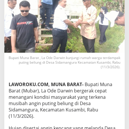
Bupati Muna Barat , La Ode Darwin kunjungi rumah warga terdampak
puting beliung di Desa Sidamangura Kecamatan Kusambi, Rabu
(11/3/2026).
LAWOROKU.COM, MUNA BARAT-
Bupati Muna
Barat (Mubar), La Ode Darwin bergerak cepat
menangani kondisi masyarakat yang terkena
musibah angin puting beliung di Desa
Sidamangura, Kecamatan Kusambi, Rabu
(11/3/2026).
Hujan disertai angin kencang yang melanda Desa