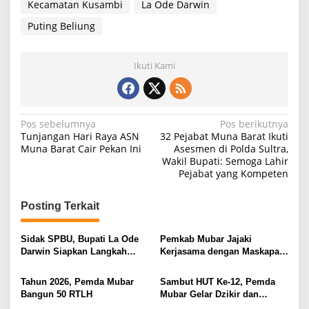
Kecamatan Kusambi
La Ode Darwin
Puting Beliung
Ikuti Kami
Navigasi
Pos sebelumnya
Pos berikutnya
Tunjangan Hari Raya ASN
32 Pejabat Muna Barat Ikuti
pos
Muna Barat Cair Pekan Ini
Asesmen di Polda Sultra,
Wakil Bupati: Semoga Lahir
Pejabat yang Kompeten
Posting Terkait
Sidak SPBU, Bupati La Ode
Pemkab Mubar Jajaki
Darwin Siapkan Langkah
Kerjasama dengan Maskapai
Atasi Antrean BBM
Fly Jaya
Tahun 2026, Pemda Mubar
Sambut HUT Ke-12, Pemda
Bangun 50 RTLH
Mubar Gelar Dzikir dan
Tabligh Akbar