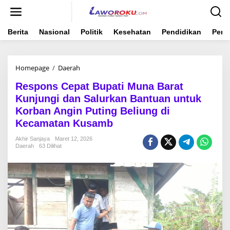
Lewati
ke
konten
Berita
Nasional
Politik
Kesehatan
Pendidikan
Peme
Respons
Homepage
/
Daerah
Cepat
Respons Cepat Bupati Muna Barat
Bupati
Muna
Kunjungi dan Salurkan Bantuan untuk
Barat
Korban Angin Puting Beliung di
Kunjungi
Kecamatan Kusamb
dan
Salurkan
Akhir Sanjaya
Maret 12, 2026
Bantuan
Daerah
63 Dilihat
untuk
Korban
Angin
Puting
Beliung
di
Kecamatan
Kusamb