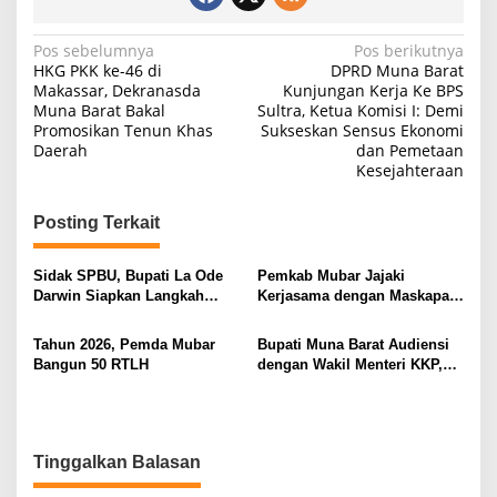
Navigasi
Pos sebelumnya
Pos berikutnya
HKG PKK ke-46 di
DPRD Muna Barat
pos
Makassar, Dekranasda
Kunjungan Kerja Ke BPS
Muna Barat Bakal
Sultra, Ketua Komisi I: Demi
Promosikan Tenun Khas
Sukseskan Sensus Ekonomi
Daerah
dan Pemetaan
Kesejahteraan
Posting Terkait
Sidak SPBU, Bupati La Ode
Pemkab Mubar Jajaki
Darwin Siapkan Langkah
Kerjasama dengan Maskapai
Atasi Antrean BBM
Fly Jaya
Tahun 2026, Pemda Mubar
Bupati Muna Barat Audiensi
Bangun 50 RTLH
dengan Wakil Menteri KKP,
Dorong 2 Program Strategis
Perikanan
Tinggalkan Balasan