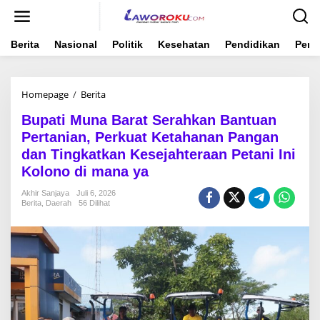
Lewati
ke
konten
Berita
Nasional
Politik
Kesehatan
Pendidikan
Peme
Bupati
Homepage
/
Berita
Muna
Bupati Muna Barat Serahkan Bantuan
Barat
Serahkan
Pertanian, Perkuat Ketahanan Pangan
Bantuan
dan Tingkatkan Kesejahteraan Petani Ini
Pertanian,
Kolono di mana ya
Perkuat
Ketahanan
Akhir Sanjaya
Juli 6, 2026
Pangan
Berita
,
Daerah
56 Dilihat
dan
Tingkatkan
Kesejahteraan
Petani
Ini
Kolono
di
mana
ya